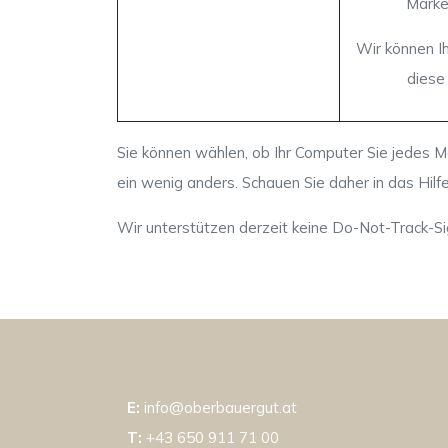
Marke
Wir können I
diese
Sie können wählen, ob Ihr Computer Sie jedes Ma
ein wenig anders. Schauen Sie daher in das Hilf
Wir unterstützen derzeit keine Do-Not-Track-Sign
E:
info@oberbauergut.at
T:
+43 650 911 71 00